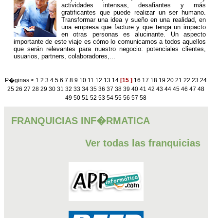
actividades intensas, desafiantes y más
gratificantes que puede realizar un ser humano.
Transformar una idea y sueño en una realidad, en
una empresa que facture y que tenga un impacto
en otras personas es alucinante.
Un aspecto
importante de este viaje es cómo lo comunicamos a todos aquellos
que serán relevantes para nuestro negocio: potenciales clientes,
usuarios, partners, colaboradores,...
P�ginas
<
1
2
3
4
5
6
7
8
9
10
11
12
13
14
[15 ]
16
17
18
19
20
21
22
23
24
25
26
27
28
29
30
31
32
33
34
35
36
37
38
39
40
41
42
43
44
45
46
47
48
49
50
51
52
53
54
55
56
57
58
FRANQUICIAS INF�RMATICA
Ver todas las franquicias