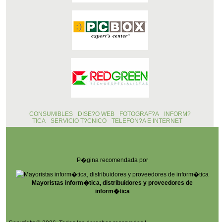
CONSUMIBLES
DISE?O WEB
FOTOGRAF?A
INFORM?
TICA
SERVICIO T?CNICO
TELEFON?A E INTERNET
P�gina recomendada por
Mayoristas inform�tica, distribuidores y proveedores de
inform�tica