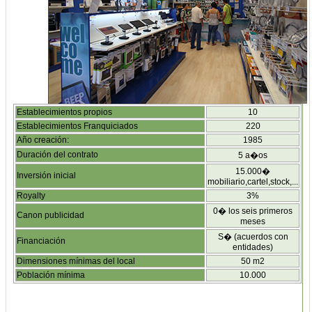
Establecimientos propios
10
Establecimientos Franquiciados
220
Año creación:
1985
Duración del contrato
5 a�os
15.000�
Inversión inicial
mobiliario,cartel,stock,...
Royalty
3%
0� los seis primeros
Canon publicidad
meses
S� (acuerdos con
Financiación
entidades)
Dimensiones mínimas del local
50 m2
Población mínima
10.000