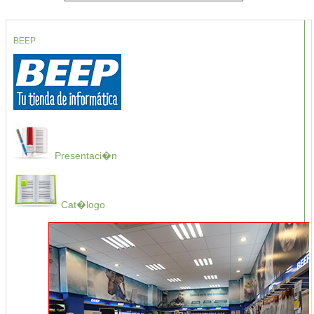
BEEP
Presentaci�n
Cat�logo