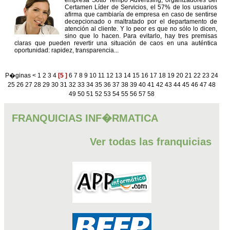
Certamen Líder de Servicios, el 57% de los usuarios
afirma que cambiaría de empresa en caso de sentirse
decepcionado o maltratado por el departamento de
atención al cliente. Y lo peor es que no sólo lo dicen,
sino que lo hacen. Para evitarlo, hay tres premisas
claras que pueden revertir una situación de caos en una auténtica
oportunidad: rapidez, transparencia...
P�ginas
<
1
2
3
4
[5 ]
6
7
8
9
10
11
12
13
14
15
16
17
18
19
20
21
22
23
24
25
26
27
28
29
30
31
32
33
34
35
36
37
38
39
40
41
42
43
44
45
46
47
48
49
50
51
52
53
54
55
56
57
58
FRANQUICIAS INF�RMATICA
Ver todas las franquicias