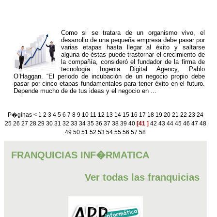
Como si se tratara de un organismo vivo, el
desarrollo de una pequeña empresa debe pasar por
varias etapas hasta llegar al éxito y saltarse
alguna de éstas puede trastornar el crecimiento de
la compañía, consideró el fundador de la firma de
tecnología Ingenia Digital Agency, Pablo
O’Haggan. “El periodo de incubación de un negocio propio debe
pasar por cinco etapas fundamentales para tener éxito en el futuro.
Depende mucho de de tus ideas y el negocio en ...
P�ginas
<
1
2
3
4
5
6
7
8
9
10
11
12
13
14
15
16
17
18
19
20
21
22
23
24
25
26
27
28
29
30
31
32
33
34
35
36
37
38
39
40
[41 ]
42
43
44
45
46
47
48
49
50
51
52
53
54
55
56
57
58
FRANQUICIAS INF�RMATICA
Ver todas las franquicias