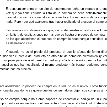
de lo más habitual en la compra online.
El consumidor entra en un site de ecommerce, echa un vistazo a lo qu
vez que ya tiene cerrada la lista de la compra se echa definitivamente
invertido no se ha convertido en una venta y los esfuerzos de la comp
nada. Pero ¿por qué abandona tras haber realizado el proceso el compra
Las razones son diversas aunque, como demuestra un estudio de Offer
en la lista de explicaciones por las que se frustra el proceso de compra. 
de los que abandonan el proceso de compra lo hace porque considera, e
es demasiado caro.
Y cuando no es el precio del producto el que le afecta de forma dir
a sido ver el precio del producto en otro site de comercio electrónico (y v
 por peso para dejar el carrito a medias y añade a un más peso a los crit
e aquellos que han localizado el mismo producto más barato, podemos conc
edias por los precios.
 para abandonar un proceso de compra en la red, no es el único. Cómo funcion
 en cuenta cuando no se quiere que los consumidores dejen sus compras a m
so de compra porque no fueron capaces de encontrar el código de un cupó
por tanto se encuentran confusos ante cómo hacer el checkout. Este últi