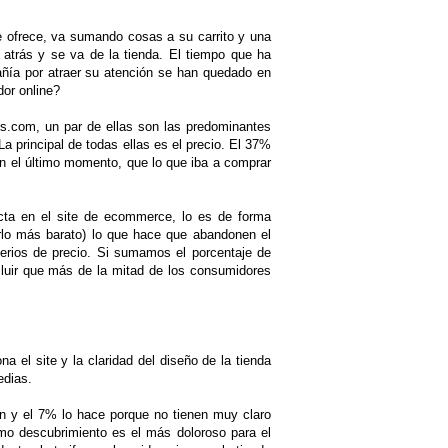
e ofrece, va sumando cosas a su carrito y una
 atrás y se va de la tienda. El tiempo que ha
añía por atraer su atención se han quedado en
dor online?
s.com, un par de ellas son las predominantes
La principal de todas ellas es el precio. El 37%
n el último momento, que lo que iba a comprar
ecta en el site de ecommerce, lo es de forma
erlo más barato) lo que hace que abandonen el
erios de precio. Si sumamos el porcentaje de
luir que más de la mitad de los consumidores
a el site y la claridad del diseño de la tienda
edias.
n y el 7% lo hace porque no tienen muy claro
mo descubrimiento es el más doloroso para el