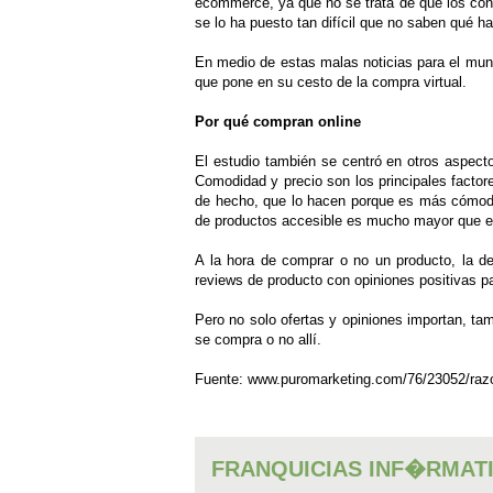
ecommerce, ya que no se trata de que los cons
se lo ha puesto tan difícil que no saben qué ha
En medio de estas malas noticias para el mu
que pone en su cesto de la compra virtual.
Por qué compran online
El estudio también se centró en otros aspect
Comodidad y precio son los principales facto
de hecho, que lo hacen porque es más cómodo
de productos accesible es mucho mayor que en
A la hora de comprar o no un producto, la de
reviews de producto con opiniones positivas p
Pero no solo ofertas y opiniones importan, tam
se compra o no allí.
Fuente: www.puromarketing.com/76/23052/razo
FRANQUICIAS INF�RMAT