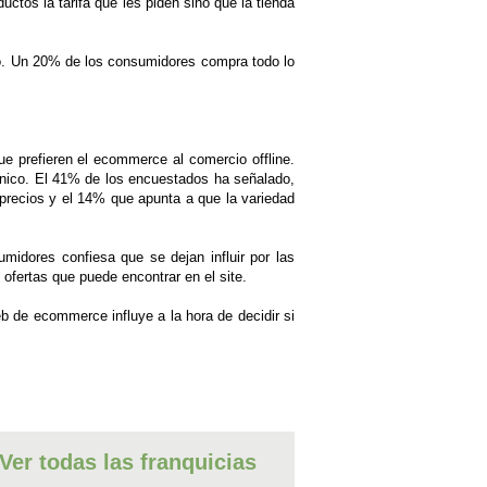
tos la tarifa que les piden sino que la tienda
o. Un 20% de los consumidores compra todo lo
e prefieren el ecommerce al comercio offline.
ónico. El 41% de los encuestados ha señalado,
recios y el 14% que apunta a que la variedad
midores confiesa que se dejan influir por las
ofertas que puede encontrar en el site.
eb de ecommerce influye a la hora de decidir si
Ver todas las franquicias