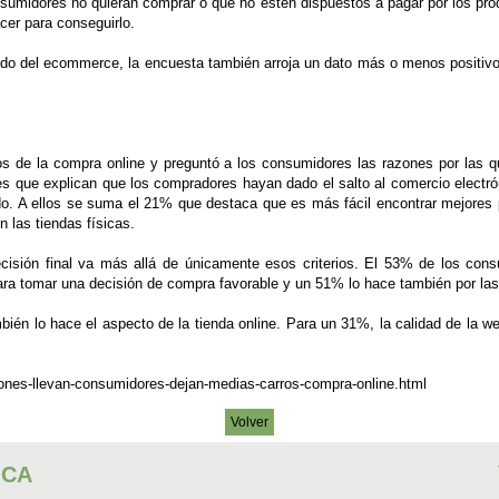
umidores no quieran comprar o que no estén dispuestos a pagar por los produc
cer para conseguirlo.
ndo del ecommerce, la encuesta también arroja un dato más o menos positiv
os de la compra online y preguntó a los consumidores las razones por las qu
res que explican que los compradores hayan dado el salto al comercio electr
. A ellos se suma el 21% que destaca que es más fácil encontrar mejores p
 las tiendas físicas.
cisión final va más allá de únicamente esos criterios. El 53% de los consu
ara tomar una decisión de compra favorable y un 51% lo hace también por las 
bién lo hace el aspecto de la tienda online. Para un 31%, la calidad de la w
nes-llevan-consumidores-dejan-medias-carros-compra-online.html
Volver
ICA