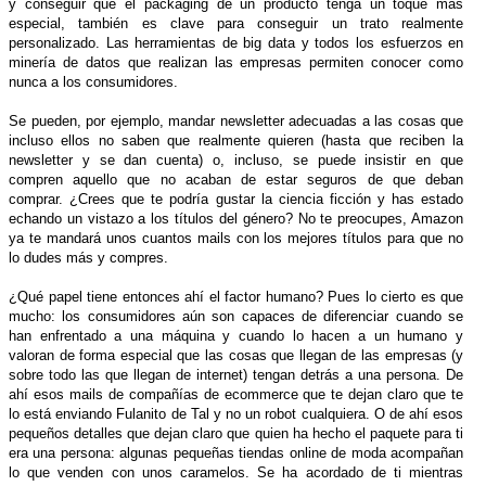
y conseguir que el packaging de un producto tenga un toque más
especial, también es clave para conseguir un trato realmente
personalizado. Las herramientas de big data y todos los esfuerzos en
minería de datos que realizan las empresas permiten conocer como
nunca a los consumidores.
Se pueden, por ejemplo, mandar newsletter adecuadas a las cosas que
incluso ellos no saben que realmente quieren (hasta que reciben la
newsletter y se dan cuenta) o, incluso, se puede insistir en que
compren aquello que no acaban de estar seguros de que deban
comprar. ¿Crees que te podría gustar la ciencia ficción y has estado
echando un vistazo a los títulos del género? No te preocupes, Amazon
ya te mandará unos cuantos mails con los mejores títulos para que no
lo dudes más y compres.
¿Qué papel tiene entonces ahí el factor humano? Pues lo cierto es que
mucho: los consumidores aún son capaces de diferenciar cuando se
han enfrentado a una máquina y cuando lo hacen a un humano y
valoran de forma especial que las cosas que llegan de las empresas (y
sobre todo las que llegan de internet) tengan detrás a una persona. De
ahí esos mails de compañías de ecommerce que te dejan claro que te
lo está enviando Fulanito de Tal y no un robot cualquiera. O de ahí esos
pequeños detalles que dejan claro que quien ha hecho el paquete para ti
era una persona: algunas pequeñas tiendas online de moda acompañan
lo que venden con unos caramelos. Se ha acordado de ti mientras