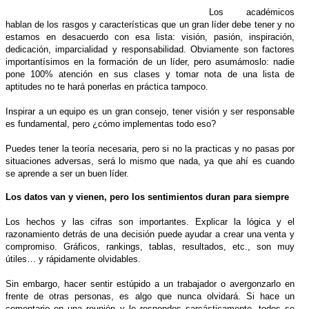
Los académicos
hablan de los rasgos y características que un gran líder debe tener y no
estamos en desacuerdo con esa lista: visión, pasión, inspiración,
dedicación, imparcialidad y responsabilidad. Obviamente son factores
importantísimos en la formación de un líder, pero asumámoslo: nadie
pone 100% atención en sus clases y tomar nota de una lista de
aptitudes no te hará ponerlas en práctica tampoco.
Inspirar a un equipo es un gran consejo, tener visión y ser responsable
es fundamental, pero ¿cómo implementas todo eso?
Puedes tener la teoría necesaria, pero si no la practicas y no pasas por
situaciones adversas, será lo mismo que nada, ya que ahí es cuando
se aprende a ser un buen líder.
Los datos van y vienen, pero los sentimientos duran para siempre
Los hechos y las cifras son importantes. Explicar la lógica y el
razonamiento detrás de una decisión puede ayudar a crear una venta y
compromiso. Gráficos, rankings, tablas, resultados, etc., son muy
útiles… y rápidamente olvidables.
Sin embargo, hacer sentir estúpido a un trabajador o avergonzarlo en
frente de otras personas, es algo que nunca olvidará. Si hace un
comentario en una reunión y le respondes sarcásticamente, todos se