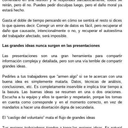
reirán, pero él no. Puedes pedir disculpas luego, pero el daño moral ya
estará hecho.
Gasta el doble de tiempo pensando en cómo se sentirá el resto si dices
lo que quieres decir. Corregir un error de datos es fácil, pero recuperar el
daño que causaste, intencionalmente o no, y recuperar el autoestima
del trabajador afectado, será imposible.
Las grandes ideas nunca surgen en las presentaciones
Las presentaciones son una gran herramienta para compartir
información compleja y detallada, pero son una vía terrible de compartir
grandes ideas.
Pedirles a tus trabajadores que “armen algo” si se te acercan con una
buena idea es simplemente matarla. Datos, técnicas de análisis,
conclusiones, etc. Es completamente inservible e implica tirar tiempo a
la basura. Las buenas ideas se resumen en una o dos oraciones.
Escucha a tu equipo y ellos te querrán y respetarán, porque los tomas
en cuenta como corresponde y en el momento correcto, en vez de
mandarlos a hacer una disertación digna de secundaria.
El “castigo del voluntario” mata el flujo de grandes ideas
Tus mejores trabajadores tienden a tener las mejores ideas. Es natural