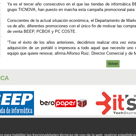
Ya es el tercer año consecutivo en el que las tiendas de informáti
grupo TICNOVA, han puesto en marcha esta campaña promocional para la 
Conscientes de la actual situación económica, el Departamento de Mark
va de año, diferentes promociones con el único fin de motivar las compras
de venta BEEP, PCBOX y PC COSTE.
“Tras el éxito de los años anteriores, decidimos realizar otra vez esta
adquisición de un portátil o impresora a todo aquel que necesite uno
equipo que quiere renovar, afirma Alfonso Ruiz, Director Comercial y de
Volver
ICA
DISE?O WEB
FOTOGRAF?A
INFORM?TICA
SERVICIO T?CNICO
TELEFON?
os para habilitar las funcionalidades técnicas de uso de la web, realizar estadística