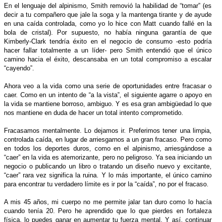
En el lenguaje del alpinismo, Smith removió la habilidad de “tomar” (es
decir a tu compañero que jale la soga y la mantenga tirante y de ayude
en una caída controlada, como yo lo hice con Matt cuando fallé en la
bola de cristal). Por supuesto, no había ninguna garantía de que
Kimberly-Clark tendría éxito en el negocio de consumo -esto podría
hacer fallar totalmente a un líder- pero Smith entendió que el único
camino hacia el éxito, descansaba en un total compromiso a escalar
“cayendo”.
Ahora veo a la vida como una serie de oportunidades entre fracasar o
caer. Como en un intento de “a la vista”, el siguiente agarre o apoyo en
la vida se mantiene borroso, ambiguo. Y es esa gran ambigüedad lo que
nos mantiene en duda de hacer un total intento comprometido.
Fracasamos mentalmente. Lo dejamos ir. Preferimos tener una limpia,
controlada caída, en lugar de arriesgarnos a un gran fracaso. Pero como
en todos los deportes duros, como en el alpinismo, arriesgándose a
“caer” en la vida es atemorizante, pero no peligroso. Ya sea iniciando un
negocio o publicando un libro o tratando un diseño nuevo y excitante,
“caer” rara vez significa la ruina. Y lo más importante, el único camino
para encontrar tu verdadero límite es ir por la “caída”, no por el fracaso.
A mis 45 años, mi cuerpo no me permite jalar tan duro como lo hacía
cuando tenía 20. Pero he aprendido que lo que pierdes en fortaleza
física, lo puedes ganar en aumentar tu fuerza mental. Y así, continuar