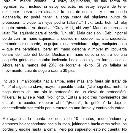
Pero mi mente vibraba: “Si estoy equivocado, no hay forma de
regresarme…, incluso si estoy correcto, no estoy seguro de tener
suficiente fuerza para alcanzar la bola de cristal…. y si no puedo
alcanzarla, no podré tener la soga cerca del siguiente punto de
protección…. ¿que tan lejos podría fallar?…” Tick, tack, tick. El reloj
seguía mientras yo dudaba. “Okay Matt, ahí voy.” Mano derecha para
jalar. Pie izquierdo para el borde. “Uh, oh”. Mala decisión. ¡Debí ir por el
borde con mi mano izquierda!.., deslice mi cuerpo hacia la izquierda,
tentando por un borde, un guijarro, una hendidura – algo, cualquier cosa
– que me permitiera liberar mi mano derecha y mover mi izquierda
dentro del lado del borde. Deslicé mi mano derecha dentro de una
pequeña grieta que estaba inclinada hacia abajo y en forma oblicua.
Ahora tenía menos del 20% de lograr el éxito. Si yo fallaba el
movimiento, casi de seguro caería 30 pies.
Incluso si maniobraba hacia arriba, entre más alto fuera sin tratar de
“clip” el siguiente clavo, mayor la posible caída. (“clip” significa meter la
soga dentro del aro sin la protección de un clavo de protección).
“¡Fuera!” le avisé a Matt. “No,” gritó. “Estás a solo tres movimientos del
cristal. Te puedes recobrar ahí.” “¡Fuera!”, le grité. Y la dejé ir,
descendiendo sostenido por la cuerda en una limpia y controlada caída.
Me agarré a la cuerda por cerca de 10 minutos, recobrándome y
entonces balanceándome hacia la roca, jalándome hacia atrás sobre los
bordes y escalé hasta la cima. Pero por supuesto, esto no cuenta. No