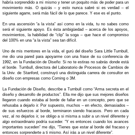
habría sorprendido a mi mismo y tener un poquito más de poder para un
movimiento más. O quizás – y esto nunca sabré si es verdad – el
siguiente agarre, será más fácil de lo que parece. Y ese es el punto.
En una ascensión “a la vista” así como en la vida, tu no sabes como
será el siguiente apoyo. Es ésta ambigüedad – acerca de los apoyos,
movimientos, la habilidad de “clip” la soga – que hace el compromiso
del 100% en una “a la vista” sea tan difícil.
Uno de mis mentores en la vida, el gurú del diseño Sara Little Turnbull,
me dio una pared para apoyarme con una frase de su conferencia de
1992, en la Fundación de Diseño: Si no te estiras no sabrás donde está
el borde. Turnbull, directora del Laboratorio de Procesos de Cambios de
la Univ. de Stanford, construyó una distinguida carrera de consultor en
diseño con empresas como Corning o 3M.
La Fundación de Diseño, describe a Turnbull como “Arma secreta en el
diseño y desarrollo de productos”. Ella me dijo que sus mejores diseños
llegaron cuando estaba al borde de fallar en un concepto, pero que se
rehusaba a dejarlo ir. Por supuesto, muchos – en efecto, demasiados –
de sus esfuerzos al borde, terminaron siendo fracasos. Pero en cada
vez, al no dejarlos ir, se obligo a si misma a subir a un nivel diferente y
algo extraordinario podría suceder. “Y es entonces cuando los avances
importantes suceden” me dijo, “Tienes que estar al borde del fracaso y
entonces sorprenderte a ti mismo. Así irás a un nivel diferente”.