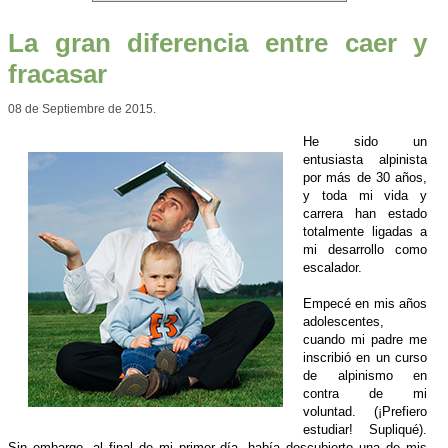
La gran diferencia entre caer y
fracasar
08 de Septiembre de 2015.
He sido un
entusiasta alpinista
por más de 30 años,
y toda mi vida y
carrera han estado
totalmente ligadas a
mi desarrollo como
escalador.
Empecé en mis años
adolescentes,
cuando mi padre me
inscribió en un curso
de alpinismo en
contra de mi
voluntad. (¡Prefiero
estudiar! Supliqué).
Sin embargo, al final de mi primer día, había descubierto una de mis