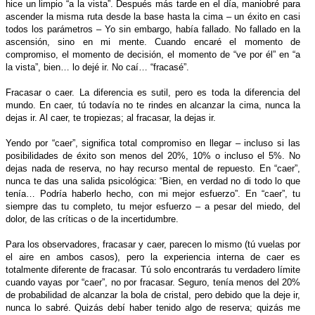
hice un limpio “a la vista”. Después más tarde en el día, maniobré para
ascender la misma ruta desde la base hasta la cima – un éxito en casi
todos los parámetros – Yo sin embargo, había fallado. No fallado en la
ascensión, sino en mi mente. Cuando encaré el momento de
compromiso, el momento de decisión, el momento de “ve por él” en “a
la vista”, bien… lo dejé ir. No caí… “fracasé”.
Fracasar o caer. La diferencia es sutil, pero es toda la diferencia del
mundo. En caer, tú todavía no te rindes en alcanzar la cima, nunca la
dejas ir. Al caer, te tropiezas; al fracasar, la dejas ir.
Yendo por “caer”, significa total compromiso en llegar – incluso si las
posibilidades de éxito son menos del 20%, 10% o incluso el 5%. No
dejas nada de reserva, no hay recurso mental de repuesto. En “caer”,
nunca te das una salida psicológica: “Bien, en verdad no di todo lo que
tenía… Podría haberlo hecho, con mi mejor esfuerzo”. En “caer”, tu
siempre das tu completo, tu mejor esfuerzo – a pesar del miedo, del
dolor, de las críticas o de la incertidumbre.
Para los observadores, fracasar y caer, parecen lo mismo (tú vuelas por
el aire en ambos casos), pero la experiencia interna de caer es
totalmente diferente de fracasar. Tú solo encontrarás tu verdadero límite
cuando vayas por “caer”, no por fracasar. Seguro, tenía menos del 20%
de probabilidad de alcanzar la bola de cristal, pero debido que la deje ir,
nunca lo sabré. Quizás debí haber tenido algo de reserva; quizás me