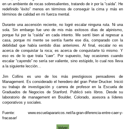
en un ambiente de rocas sobresalientes, tratando de ir por la “caída”. He
redefinido “éxito” menos en términos de conseguir la cima y más en
términos de calidad en mi fuerza mental.
Durante una ascensión reciente, no logré escalar ninguna ruta. Ni una
sola. Sin embargo fue uno de mis más exitosos días de alpinismo,
porque fui por la “caída” en cada intento. Me sentí bien al regresar a
casa, porque mi mente se sentía fuerte ese día, comparado con la
debilidad que había sentido días anteriores. Al final, escalar no es
acerca de conquistar la roca; es acerca de conquistarte tú mismo. Y
eso es de lo que trata “caer”. Por supuesto, hay ocasiones cuando
escalar “cayendo” no sería ser valiente, sino estúpido, lo cual nos lleva
a la siguiente lección…
Jim Collins es uno de los más prestigiosos pensadores de
Management. Es considerado el heredero del gran Peter Drucker. Inició
su trabajo de investigación y carrera de profesor en la Escuela de
Graduados de Negocios de Stanford. Publicó seis libros. Desde su
laboratorio de management en Boulder, Colorado, asesora a líderes
corporativos y sociales.
Fuente: www.escuelapararicos.net/la-gran-diferencia-entre-caer-y-
fracasar/
Volver