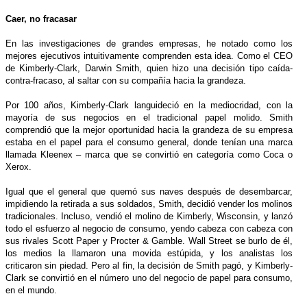
Caer, no fracasar
En las investigaciones de grandes empresas, he notado como los
mejores ejecutivos intuitivamente comprenden esta idea. Como el CEO
de Kimberly-Clark, Darwin Smith, quien hizo una decisión tipo caída-
contra-fracaso, al saltar con su compañía hacia la grandeza.
Por 100 años, Kimberly-Clark languideció en la mediocridad, con la
mayoría de sus negocios en el tradicional papel molido. Smith
comprendió que la mejor oportunidad hacia la grandeza de su empresa
estaba en el papel para el consumo general, donde tenían una marca
llamada Kleenex – marca que se convirtió en categoría como Coca o
Xerox.
Igual que el general que quemó sus naves después de desembarcar,
impidiendo la retirada a sus soldados, Smith, decidió vender los molinos
tradicionales. Incluso, vendió el molino de Kimberly, Wisconsin, y lanzó
todo el esfuerzo al negocio de consumo, yendo cabeza con cabeza con
sus rivales Scott Paper y Procter & Gamble. Wall Street se burlo de él,
los medios la llamaron una movida estúpida, y los analistas los
criticaron sin piedad. Pero al fin, la decisión de Smith pagó, y Kimberly-
Clark se convirtió en el número uno del negocio de papel para consumo,
en el mundo.