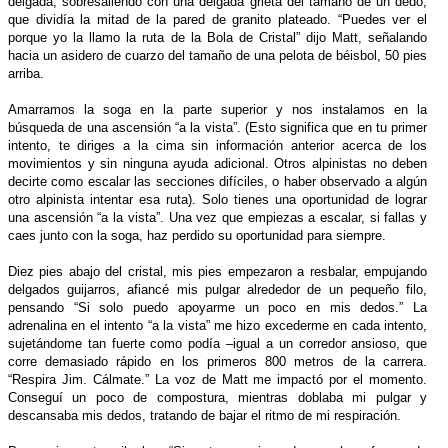
delgada, sobresaliendo con una delgada grieta del tamaño de un dedo,
que dividía la mitad de la pared de granito plateado. “Puedes ver el
porque yo la llamo la ruta de la Bola de Cristal” dijo Matt, señalando
hacia un asidero de cuarzo del tamaño de una pelota de béisbol, 50 pies
arriba.
Amarramos la soga en la parte superior y nos instalamos en la
búsqueda de una ascensión “a la vista”. (Esto significa que en tu primer
intento, te diriges a la cima sin información anterior acerca de los
movimientos y sin ninguna ayuda adicional. Otros alpinistas no deben
decirte como escalar las secciones difíciles, o haber observado a algún
otro alpinista intentar esa ruta). Solo tienes una oportunidad de lograr
una ascensión “a la vista”. Una vez que empiezas a escalar, si fallas y
caes junto con la soga, haz perdido su oportunidad para siempre.
Diez pies abajo del cristal, mis pies empezaron a resbalar, empujando
delgados guijarros, afiancé mis pulgar alrededor de un pequeño filo,
pensando “Si solo puedo apoyarme un poco en mis dedos.” La
adrenalina en el intento “a la vista” me hizo excederme en cada intento,
sujetándome tan fuerte como podía –igual a un corredor ansioso, que
corre demasiado rápido en los primeros 800 metros de la carrera.
“Respira Jim. Cálmate.” La voz de Matt me impactó por el momento.
Conseguí un poco de compostura, mientras doblaba mi pulgar y
descansaba mis dedos, tratando de bajar el ritmo de mi respiración.