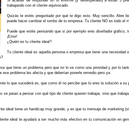
Si acabas de responder un sí enorme (y desesperado) a estas 3 preg
trabajando con el cliente equivocado.
Quizás te estés preguntado por qué te digo esto. Muy sencillo. Abre bi
puede hacer cambiar el rumbo de tu empresa. Tu cliente NO es todo el 
Puede que estés pensando que si por ejemplo eres diseñador gráfico, t
¡Error!
¿Quién es tu cliente ideal?
Tu cliente ideal es aquella persona o empresa que tiene una necesidad 
o?
esa que tiene un problema pero que no lo ve como una prioridad y por lo ta
e ese problema les afecta y que deberían ponerle remedio pero ya.
iente lo que sucederá es, que como él no percibe que tú eres la solución a su
e paran a pensar con qué tipo de cliente quieren trabajar, sino que trabaja
nte ideal tiene un handicap muy grande, y es que tu mensaje de marketing (si e
liente ideal te ayudará a ser mucho más efectivo en tu comunicación en gen