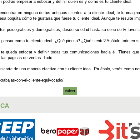
 podrás empezar a esbozar y definir quién es y cómo es tu cliente ideal.
ncontrar en ninguno de tus antiguos clientes a tu cliente ideal, te lo imagin
esa boquita cómo te gustaría que fuese tu cliente ideal. Aunque te resulte im
atos psicográficos y demográficos, desde su edad hasta su serie de tv favorit
 pensar como tu cliente ideal. ¿Qué piensa? ¿Qué siente? Anótalo todo en su 
te queda enfocar y definir todas tus comunicaciones hacia él. Tienes que
r las páginas de ventas. Todo.
icarte de una manera efectiva con tu cliente ideal. Pruébalo, verás como no
rabajas-con-el-cliente-equivocado/
Volver
ICA