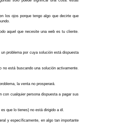
untas solo puede significar una cosa: estás
en los ojos porque tengo algo que decirte que
mundo.
odo aquel que necesite una web es tu cliente.
o un problema por cuya solución está dispuesta
nto no está buscando una solución activamente.
 problema, la venta no prosperará.
n con cualquier persona dispuesta a pagar sus
s que lo tienes) no está dirigido a él.
eral y específicamente, en algo tan importante