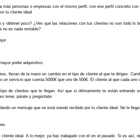
 más personas o empresas con el mismo perfil, con ese perfil concreto con el
n tu cliente ideal
y obtener poco? ¿Ves que las relaciones con tus clientes no son todo lo 
a no es nada rentable?
jor:
mayor poder adquisitivo.
os, llevan de la mano un cambio en el tipo de cliente al que te diriges. Cam
 un servicio que cuesta 5000€ que uno de 500€. El cliente al que cada uno de
tipo de clientes que te llegan. Así que si últimamente te están entrando
es tener, párate y pregúntate:
ndo un mensaje que no está siendo recibido por tu cliente ideal. No le lleg
ees.
 cliente ideal. A lo mejor, ya has trabajado con él en el pasado. Si es así,