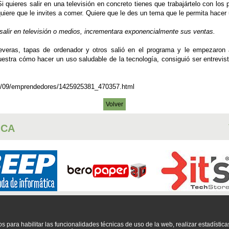
i quieres salir en una televisión en concreto tienes que trabajártelo con los
quiere que le invites a comer. Quiere que le des un tema que le permita hacer 
alir en televisión o medios, incrementara exponencialmente sus ventas.
veras, tapas de ordenador y otros salió en el programa y le empezaron a
uestra cómo hacer un uso saludable de la tecnología, consiguió ser entrevis
3/09/emprendedores/1425925381_470357.html
Volver
ICA
DISE?O WEB
FOTOGRAF?A
INFORM?TICA
SERVICIO T?CNICO
TELEFON?
os para habilitar las funcionalidades técnicas de uso de la web, realizar estadística