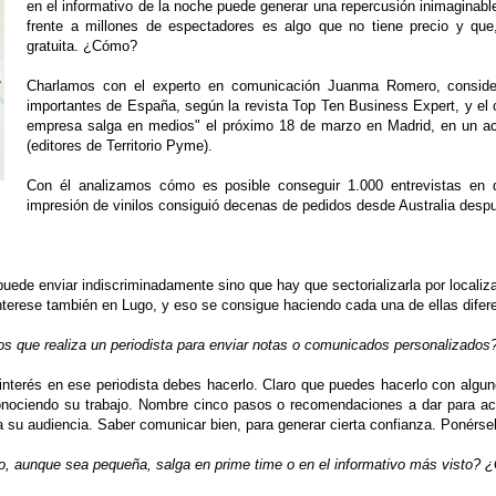
en el informativo de la noche puede generar una repercusión inimaginabl
frente a millones de espectadores es algo que no tiene precio y qu
gratuita. ¿Cómo?
Charlamos con el experto en comunicación Juanma Romero, conside
importantes de España, según la revista Top Ten Business Expert, y el 
empresa salga en medios" el próximo 18 de marzo en Madrid, en un ac
(editores de Territorio Pyme).
Con él analizamos cómo es posible conseguir 1.000 entrevistas e
impresión de vinilos consiguió decenas de pedidos desde Australia despué
de enviar indiscriminadamente sino que hay que sectorializarla por localizac
interese también en Lugo, y eso se consigue haciendo cada una de ellas difer
ios que realiza un periodista para enviar notas o comunicados personalizado
interés en ese periodista debes hacerlo. Claro que puedes hacerlo con algun
 conociendo su trabajo. Nombre cinco pasos o recomendaciones a dar para aca
ra su audiencia. Saber comunicar bien, para generar cierta confianza. Ponérsel
o, aunque sea pequeña, salga en prime time o en el informativo más visto?