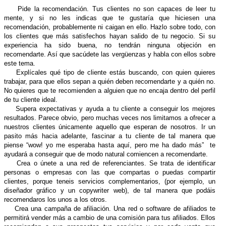
Pide la recomendación. Tus clientes no son capaces de leer tu
mente, y si no les indicas que te gustaría que hiciesen una
recomendación, probablemente ni caigan en ello. Hazlo sobre todo, con
los clientes que más satisfechos hayan salido de tu negocio. Si su
experiencia ha sido buena, no tendrán ninguna objeción en
recomendarte. Así que sacúdete las vergüenzas y habla con ellos sobre
este tema.
Explícales qué tipo de cliente estás buscando, con quien quieres
trabajar, para que ellos sepan a quién deben recomendarte y a quién no.
No quieres que te recomienden a alguien que no encaja dentro del perfil
de tu cliente ideal.
Supera expectativas y ayuda a tu cliente a conseguir los mejores
resultados. Parece obvio, pero muchas veces nos limitamos a ofrecer a
nuestros clientes únicamente aquello que esperan de nosotros. Ir un
pasito más hacia adelante, fascinar a tu cliente de tal manera que
piense “wow! yo me esperaba hasta aquí, pero me ha dado más” te
ayudará a conseguir que de modo natural comiencen a recomendarte.
Crea o únete a una red de referenciantes. Se trata de identificar
personas o empresas con las que compartas o puedas compartir
clientes, porque teneis servicios complementarios, (por ejemplo, un
diseñador gráfico y un copywriter web), de tal manera que podáis
recomendaros los unos a los otros.
Crea una campaña de afiliación. Una red o software de afiliados te
permitirá vender más a cambio de una comisión para tus afiliados. Ellos