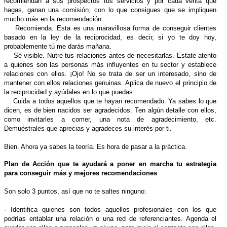
recomiendan a sus prospectos tus servicios y por cada venta que
hagas, ganan una comisión, con lo que consigues que se impliquen
mucho más en la recomendación.
Recomienda. Esta es una maravillosa forma de conseguir clientes
basado en la ley de la reciprocidad, es decir, si yo te doy hoy,
probablemente tú me darás mañana.
Sé visible. Nutre tus relaciones antes de necesitarlas. Estate atento
a quienes son las personas más influyentes en tu sector y establece
relaciones con ellos. ¡Ojo! No se trata de ser un interesado, sino de
mantener con ellos relaciones genuinas. Aplica de nuevo el principio de
la reciprocidad y ayúdales en lo que puedas.
Cuida a todos aquellos que te hayan recomendado. Ya sabes lo que
dicen, es de bien nacidos ser agradecidos. Ten algún detalle con ellos,
como invitarles a comer, una nota de agradecimiento, etc.
Demuéstrales que aprecias y agradeces su interés por ti.
Bien. Ahora ya sabes la teoría. Es hora de pasar a la práctica.
Plan de Acción que te ayudará a poner en marcha tu estrategia
para conseguir más y mejores recomendaciones
Son solo 3 puntos, así que no te saltes ninguno:
· Identifica quienes son todos aquellos profesionales con los que
podrías entablar una relación o una red de referenciantes. Agenda el