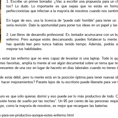
1. Escribe un primer borrador. ¿Vas a escribir una propuesta para un 
tos? Lo dudo. Lo importante es que sepas que no estás en forma p
perfeccionistas que infectan a la mayoría de nosotros cuando nos sentim
En lugar de eso, usa la licencia de “puede salir horrible” para tener u
seria revisión. Date la oportunidad para poner tus ideas en un papel y l
2. Lee libros de desarrollo profesional. Es tentador acurrucarse con un
enfermo. Pero aunque estés descansando, puedes fortalecer tu mente.
has querido leer pero nunca habías tenido tiempo. Además, podrás 
mejorar tus habilidades.
estar tan enfermo que no eres capaz de levantar ni una laptop. Todo lo que
series favoritas, amplía tu mente al ver algún documental sobre un tema que 
eresantes de una vez en lugar de hacerlo en días laborales cuando no tienes 
 estar débil, pero tu mente está en la posición óptima para tener nuevas i
hacer mejoramientos? Pararte lejos de tu escritorio puede liberarte para ver
ro es que sólo quieras dormir y eso puede ser lo más productivo de todo. Co
ete horas de sueño por las noches”. Un 95 por ciento de las personas requi
po, como la mayoría de nosotros, es mejor que recargues las baterías.
-para-ser-productivo-aunque-estes-enfermo.html