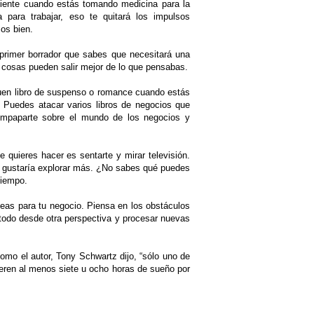
cliente cuando estás tomando medicina para la
ara trabajar, eso te quitará los impulsos
os bien.
n primer borrador que sabes que necesitará una
as cosas pueden salir mejor de lo que pensabas.
 buen libro de suspenso o romance cuando estás
 Puedes atacar varios libros de negocios que
empaparte sobre el mundo de los negocios y
 quieres hacer es sentarte y mirar televisión.
te gustaría explorar más. ¿No sabes qué puedes
tiempo.
deas para tu negocio. Piensa en los obstáculos
 todo desde otra perspectiva y procesar nuevas
mo el autor, Tony Schwartz dijo, “sólo uno de
eren al menos siete u ocho horas de sueño por