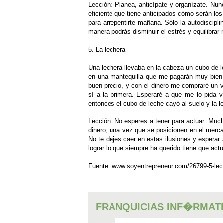
Lección: Planea, anticípate y organízate. Nu
eficiente que tiene anticipados cómo serán los
para arrepentirte mañana. Sólo la autodiscipl
manera podrás disminuir el estrés y equilibrar 
5. La lechera
Una lechera llevaba en la cabeza un cubo de l
en una mantequilla que me pagarán muy bien 
buen precio, y con el dinero me compraré un ve
sí a la primera. Esperaré a que me lo pida v
entonces el cubo de leche cayó al suelo y la 
Lección: No esperes a tener para actuar. Muc
dinero, una vez que se posicionen en el merca
No te dejes caer en estas ilusiones y esperar
lograr lo que siempre ha querido tiene que act
Fuente: www.soyentrepreneur.com/26799-5-lec
FRANQUICIAS INF�RMAT