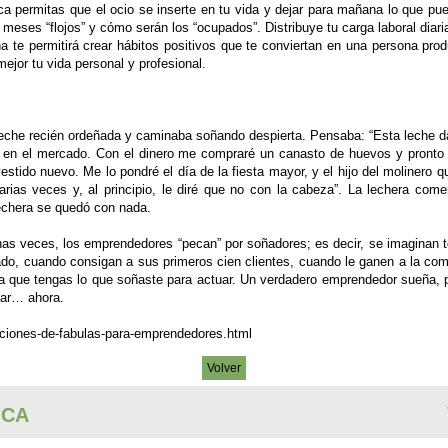
nca permitas que el ocio se inserte en tu vida y dejar para mañana lo que p
 meses “flojos” y cómo serán los “ocupados”. Distribuye tu carga laboral dia
ina te permitirá crear hábitos positivos que te conviertan en una persona p
mejor tu vida personal y profesional.
eche recién ordeñada y caminaba soñando despierta. Pensaba: “Esta leche dar
en el mercado. Con el dinero me compraré un canasto de huevos y pronto t
stido nuevo. Me lo pondré el día de la fiesta mayor, y el hijo del molinero q
arias veces y, al principio, le diré que no con la cabeza”. La lechera co
lechera se quedó con nada.
has veces, los emprendedores “pecan” por soñadores; es decir, se imaginan
do, cuando consigan a sus primeros cien clientes, cuando le ganen a la compe
 a que tengas lo que soñaste para actuar. Un verdadero emprendedor sueña, per
uar… ahora.
ciones-de-fabulas-para-emprendedores.html
Volver
ICA