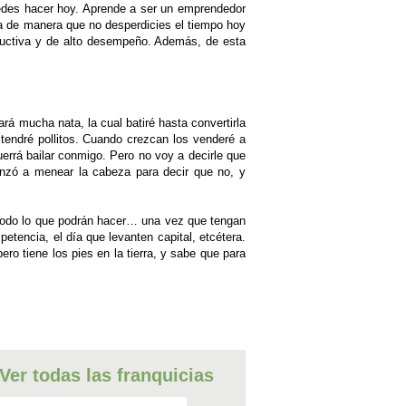
uedes hacer hoy. Aprende a ser un emprendedor
ria de manera que no desperdicies el tiempo hoy
roductiva y de alto desempeño. Además, de esta
á mucha nata, la cual batiré hasta convertirla
endré pollitos. Cuando crezcan los venderé a
uerrá bailar conmigo. Pero no voy a decirle que
menzó a menear la cabeza para decir que no, y
 todo lo que podrán hacer… una vez que tengan
tencia, el día que levanten capital, etcétera.
o tiene los pies en la tierra, y sabe que para
Ver todas las franquicias