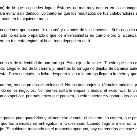
ón) de lo que no puedes lograr. Éste es un mal muy común en los managers 
ara evitar salir dañado. Lo cierto es que los resultados de tus colaboradores 
s uvas en tu siguiente meta.
rendedores que buscan “excusas” y razones de sus fracasos. Si tu negocio
cado no estaba preparado o que los inversionistas no cumplieron. Si alcanz
ro en tus estrategias; al final, todo dependerá de ti.
ortas y de la lentitud de una tortuga. Ésta dijo a la liebre: “Puede que sea
reto. Llegó el día de la carrera y mientras la tortuga no dejaba de caminar aun
esta. Poco después, la liebre despertó y vio a la tortuga llegar a la meta y gan
ratón, no una prueba de velocidad. No existen atajos ni fórmulas mágicas pa
ndo de los negocios. No intentes saltarte etapas ni buscar el éxito fácil; la 
un competidor, por más chico que parezca, pueda superarte y ganar a los co
 granos para guardarlos y alimentarse durante el invierno. La cigarra, que pa
ue los animales se entregaban a la diversión. Cuando llegó el invierno, la 
jo: “Si hubieras trabajado en el momento oportuno, hoy no tendrías escasez 