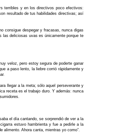
terribles y en los directivos poco efectivos:
son resultado de tus habilidades directivas; así
 no consigue despegar y fracasas, nunca digas
as las deliciosas uvas es únicamente porque te
s muy veloz, pero estoy segura de poderte ganar
que a paso lento, la liebre corrió rápidamente y
ar.
ra llegar a la meta; sólo aquel perseverante y
única receta es el trabajo duro. Y además: nunca
nsumidores.
saba el día cantando, se sorprendió de ver a la
cigarra estuvo hambrienta y fue a pedirle a la
de alimento. Ahora canta, mientras yo como”.