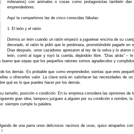
milenarios) con animales o cosas como protagonistas también dan l
emprendedores.
Aquí te compartimos las de cinco conocidas fábulas:
1. El león y el ratón
Dormía un león cuando un ratón empezó a juguetear encima de su cuerpo.
devorado, el ratón le pidió que le perdonara, prometiéndole pagarle en el
Días después, unos cazadores apresaron al rey de la selva y lo ataron c
león, corrió al lugar y royó la cuerda, dejándolo libre. “Días atrás” – 
 es bueno que sepas que los pequeños ratones somos agradecidos y cumplidos
 de los demás. Es probable que como emprendedor, sientas que eres peque
llas u ofrecerles valor. La clave está en satisfacer las necesidades de u
bre qué es lo que puedes hacer por los demás.
 tamaño, posición o condición. En tu empresa considera las opiniones de tu
iguiente gran idea; tampoco juzgues a alguien por su condición o nombre, l
imo: siempre cumple tu palabra.
lgando de una parra unos deliciosos racimos de uvas, quiso atraparlos con
…!