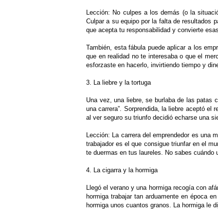
Lección: No culpes a los demás (o la situaci
Culpar a su equipo por la falta de resultados p
que acepta tu responsabilidad y convierte esa
También, esta fábula puede aplicar a los emp
que en realidad no te interesaba o que el mer
esforzaste en hacerlo, invirtiendo tiempo y dine
3. La liebre y la tortuga
Una vez, una liebre, se burlaba de las patas c
una carrera”. Sorprendida, la liebre aceptó el 
al ver seguro su triunfo decidió echarse una si
Lección: La carrera del emprendedor es una ma
trabajador es el que consigue triunfar en el mu
te duermas en tus laureles. No sabes cuándo 
4. La cigarra y la hormiga
Llegó el verano y una hormiga recogía con afán
hormiga trabajar tan arduamente en época en q
hormiga unos cuantos granos. La hormiga le di