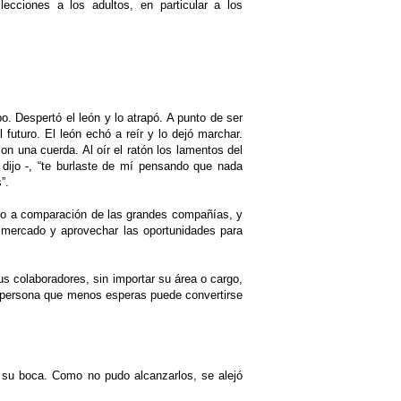
ecciones a los adultos, en particular a los
 Despertó el león y lo atrapó. A punto de ser
 futuro. El león echó a reír y lo dejó marchar.
on una cuerda. Al oír el ratón los lamentos del
le dijo -, “te burlaste de mí pensando que nada
”.
ño a comparación de las grandes compañías, y
n mercado y aprovechar las oportunidades para
s colaboradores, sin importar su área o cargo,
a persona que menos esperas puede convertirse
 su boca. Como no pudo alcanzarlos, se alejó