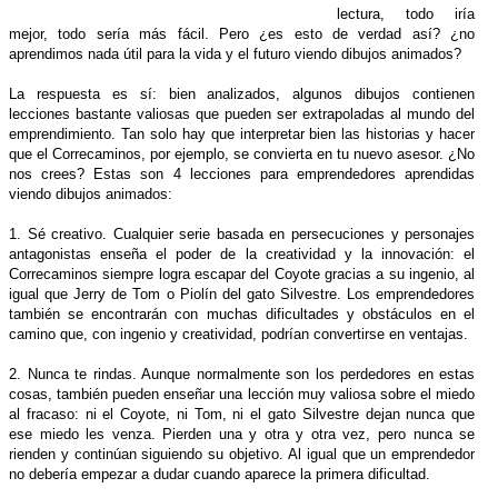
lectura, todo iría
mejor, todo sería más fácil. Pero ¿es esto de verdad así? ¿no
aprendimos nada útil para la vida y el futuro viendo dibujos animados?
La respuesta es sí: bien analizados, algunos dibujos contienen
lecciones bastante valiosas que pueden ser extrapoladas al mundo del
emprendimiento. Tan solo hay que interpretar bien las historias y hacer
que el Correcaminos, por ejemplo, se convierta en tu nuevo asesor. ¿No
nos crees? Estas son 4 lecciones para emprendedores aprendidas
viendo dibujos animados:
1. Sé creativo. Cualquier serie basada en persecuciones y personajes
antagonistas enseña el poder de la creatividad y la innovación: el
Correcaminos siempre logra escapar del Coyote gracias a su ingenio, al
igual que Jerry de Tom o Piolín del gato Silvestre. Los emprendedores
también se encontrarán con muchas dificultades y obstáculos en el
camino que, con ingenio y creatividad, podrían convertirse en ventajas.
2. Nunca te rindas. Aunque normalmente son los perdedores en estas
cosas, también pueden enseñar una lección muy valiosa sobre el miedo
al fracaso: ni el Coyote, ni Tom, ni el gato Silvestre dejan nunca que
ese miedo les venza. Pierden una y otra y otra vez, pero nunca se
rienden y continúan siguiendo su objetivo. Al igual que un emprendedor
no debería empezar a dudar cuando aparece la primera dificultad.