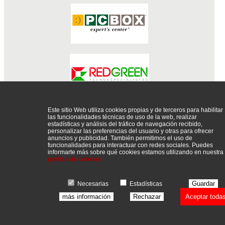
Este sitio Web utiliza cookies propias y de terceros para habilitar
CONSUMIBLES
DISE?O WEB
FOTOGRAF?A
INFORM?
las funcionalidades técnicas de uso de la web, realizar
TICA
SERVICIO T?CNICO
TELEFON?A E INTERNET
estadísticas y análisis del tráfico de navegación recibido,
personalizar las preferencias del usuario y otras para ofrecer
anuncios y publicidad. También permitimos el uso de
funcionalidades para interactuar con redes sociales. Puedes
informarte más sobre qué cookies estamos utilizando en nuestra
política de cookies
P�gina recomendada por
Guardar
Mayoristas inform�tica, distribuidores y proveedores de inform�tica
Necesarias
Estadísticas
más información
Rechazar
Aceptar toda
Copyright © 2026. Todos los derechos reservados |
Aviso Legal
-
Política de
Cookies
-
Política de Privacidad
|