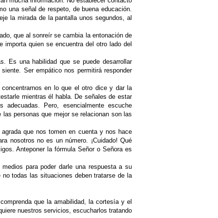
velan mucha información. No establecer contacto
como una señal de respeto, de buena educación.
je la mirada de la pantalla unos segundos, al
bado, que al sonreír se cambia la entonación de
e importa quien se encuentra del otro lado del
s. Es una habilidad que se puede desarrollar
 siente. Ser empático nos permitirá responder
oncentrarnos en lo que el otro dice y dar la
estarle mientras él habla. De señales de estar
es adecuadas. Pero, esencialmente escuche
 las personas que mejor se relacionan son las
nos agrada que nos tomen en cuenta y nos hace
e para nosotros no es un número. ¡Cuidado! Qué
igos. Anteponer la fórmula Señor o Señora es
os medios para poder darle una respuesta a su
no todas las situaciones deben tratarse de la
comprenda que la amabilidad, la cortesía y el
uiere nuestros servicios, escucharlos tratando