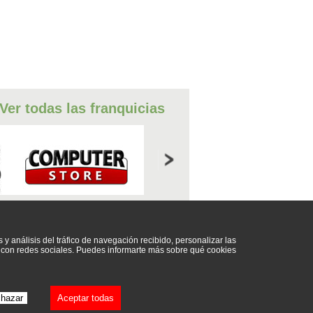
Ver todas las franquicias
A E INTERNET
s y análisis del tráfico de navegación recibido, personalizar las
ar con redes sociales. Puedes informarte más sobre qué cookies
hazar
Aceptar todas