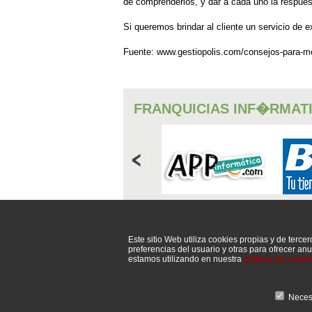
de comprenderlos, y dar a cada uno la respuest
Si queremos brindar al cliente un servicio de
Fuente: www.gestiopolis.com/consejos-para-mejo
FRANQUICIAS INF�RMAT
CONSUMIBLES
Este sitio Web utiliza cookies propias y de tercer
preferencias del usuario y otras para ofrecer a
estamos utilizando en nuestra
política de cooki
Neces