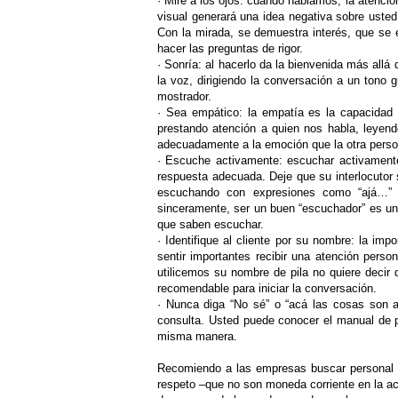
·
Mire a los ojos: cuando hablamos, la atenció
visual generará una idea negativa sobre usted
Con la mirada, se demuestra interés, que se 
hacer las preguntas de rigor.
·
Sonría: al hacerlo da la bienvenida más allá
la voz, dirigiendo la conversación a un tono 
mostrador.
·
Sea empático: la empatía es la capacidad d
prestando atención a quien nos habla, leyend
adecuadamente a la emoción que la otra perso
·
Escuche activamente: escuchar activamente 
respuesta adecuada. Deje que su interlocutor 
escuchando con expresiones como “ajá…” “
sinceramente, ser un buen “escuchador” es un
que saben escuchar.
·
Identifique al cliente por su nombre: la i
sentir importantes recibir una atención perso
utilicemos su nombre de pila no quiere deci
recomendable para iniciar la conversación.
·
Nunca diga “No sé” o “acá las cosas son as
consulta. Usted puede conocer el manual de p
misma manera.
Recomiendo a las empresas buscar personal qu
respeto –que no son moneda corriente en la ac