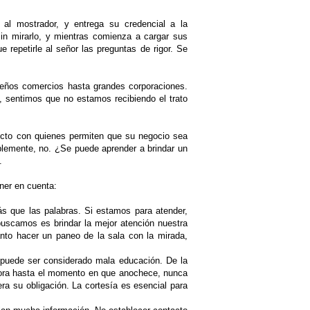
al mostrador, y entrega su credencial a la
sin mirarlo, y mientras comienza a cargar sus
 repetirle al señor las preguntas de rigor. Se
eños comercios hasta grandes corporaciones.
 sentimos que no estamos recibiendo el trato
recto con quienes permiten que su negocio sea
ablemente, no. ¿Se puede aprender a brindar un
.
ner en cuenta:
más que las palabras. Si estamos para atender,
buscamos es brindar la mejor atención nuestra
anto hacer un paneo de la sala con la mirada,
a puede ser considerado mala educación. De la
 hora hasta el momento en que anochece, nunca
era su obligación. La cortesía es esencial para