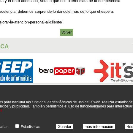
a y el trato adecuado, será lo que nos diferenciará de la competencia.
 excelencia, debemos sorprenderlo dándole más de lo que él espera.
rar-la-atencion-personal-al-cliente/
Volver
ICA
DISE?O WEB
FOTOGRAF?A
INFORM?TICA
SERVICIO T?CNICO
TELEFON?
os para habilitar las funcionalidades técnicas de uso de la web, realizar estadística
nuncios y publicidad. También permitimos el uso de funcionalidades para interactu
P�gina recomendada por
es
Mayoristas inform�tica, distribuidores y proveedores de inform�tica
Guardar
más información
Rec
arias
Estadísticas