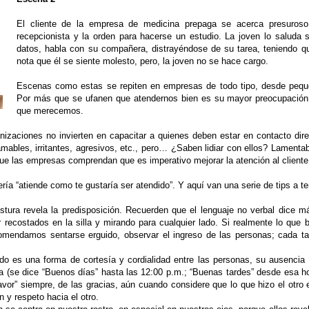
El cliente de la empresa de medicina prepaga se acerca presuroso 
recepcionista y la orden para hacerse un estudio. La joven lo saluda 
datos, habla con su compañera, distrayéndose de su tarea, teniendo que
nota que él se siente molesto, pero, la joven no se hace cargo.
Escenas como estas se repiten en empresas de todo tipo, desde pequ
Por más que se ufanen que atendernos bien es su mayor preocupación,
que merecemos.
anizaciones no invierten en capacitar a quienes deben estar en contacto di
o amables, irritantes, agresivos, etc., pero… ¿Saben lidiar con ellos? Lament
que las empresas comprendan que es imperativo mejorar la atención al cliente
a “atiende como te gustaría ser atendido”. Y aquí van una serie de tips a te
ostura revela la predisposición. Recuerden que el lenguaje no verbal dice 
 recostados en la silla y mirando para cualquier lado. Si realmente lo que 
comendamos sentarse erguido, observar el ingreso de las personas; cada t
ludo es una forma de cortesía y cordialidad entre las personas, su ausenci
día (se dice “Buenos días” hasta las 12:00 p.m.; “Buenas tardes” desde esa
avor” siempre, de las gracias, aún cuando considere que lo que hizo el otro 
 y respeto hacia el otro.