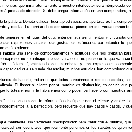
n se centra en nuestro rostro, en especial en nuestros ojos, porque ellos re
, mientras que mirar atentamente a nuestro interlocutor será interpretado 
está prestando atención. Si debe cargar información en una computadora, ale
 de la palabra. Denota calidez, buena predisposición, apertura. Se ha compro
grato y cordial. La sonrisa debe ser sincera, piense en que verdaderamente l
e ponerse en el lugar del otro, entender sus sentimientos y circunstancia
o sus expresiones faciales, sus gestos, esforzándonos por entender lo que
na está sintiendo.
implica una serie de comportamientos y actitudes que nos preparan para c
se exprese, no se anticipe a lo que va a decir, no piense en lo que va a cont
ah…” “claro…”, asintiendo con la cabeza y con expresiones corporal
a capacidad que se puede desarrollar, muchos estudios han comprobado que
mportancia de hacerlo, radica en que todos apreciamos el ser reconocidos, 
nalizada. El llamar al cliente por su nombre es distinguirlo, es decirle qu
r que lo tutearemos ni le hablaremos como podemos hacerlo con nuestros am
í”: si no cuenta con la información discúlpese con el cliente y arbitre l
rocedimientos a la perfección, pero recuerde que hay casos y casos, y que 
e manifieste una verdadera predisposición para tratar con el público, que 
tualidad- son esenciales, que realmente ponernos en los zapatos de quien req