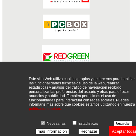
Este sitio Web utiliza cookies propias y de terceros para habilitar
CONSUMIBLES
DISE?O WEB
FOTOGRAF?A
INFORM?
las funcionalidades técnicas de uso de la web, realizar
TICA
SERVICIO T?CNICO
TELEFON?A E INTERNET
estadísticas y análisis del tráfico de navegación recibido,
personalizar las preferencias del usuario y otras para ofrecer
anuncios y publicidad. También permitimos el uso de
funcionalidades para interactuar con redes sociales. Puedes
informarte más sobre qué cookies estamos utilizando en nuestra
política de cookies
P�gina recomendada por
Guardar
Mayoristas inform�tica, distribuidores y proveedores de inform�tica
Necesarias
Estadísticas
más información
Rechazar
Aceptar toda