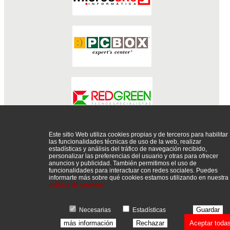
Este sitio Web utiliza cookies propias y de terceros para habilitar
CONSUMIBLES
DISE?O WEB
FOTOGRAF?A
INFORM?
las funcionalidades técnicas de uso de la web, realizar
TICA
SERVICIO T?CNICO
TELEFON?A E INTERNET
estadísticas y análisis del tráfico de navegación recibido,
personalizar las preferencias del usuario y otras para ofrecer
anuncios y publicidad. También permitimos el uso de
funcionalidades para interactuar con redes sociales. Puedes
informarte más sobre qué cookies estamos utilizando en nuestra
política de cookies
P�gina recomendada por
Guardar
Mayoristas inform�tica, distribuidores y proveedores de inform�tica
Necesarias
Estadísticas
más información
Rechazar
Aceptar toda